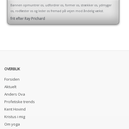
Bønnen opmuntrer os, udfordrer os, former os, strækker os, ydmyger
os, rodfæster os og leder os fremad på vejen mod åndelig vækst.
frit efter Ray Prichard
OVERBLIK
Forsiden
Aktuelt
Anders Ova
Profetiske trends
Kent Hovind
Kristus i mig
Om yoga