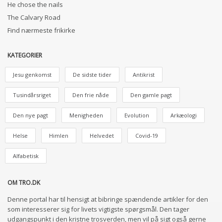
He chose the nails
The Calvary Road
Find nærmeste frikirke
KATEGORIER
Jesu genkomst
De sidste tider
Antikrist
Tusindårsriget
Den frie nåde
Den gamle pagt
Den nye pagt
Menigheden
Evolution
Arkæologi
Helse
Himlen
Helvedet
Covid-19
Alfabetisk
OM TRO.DK
Denne portal har til hensigt at bibringe spændende artikler for den
som interesserer sig for livets vigtigste spørgsmål. Den tager
udgangspunkt i den kristne trosverden, men vil på sigt også gerne