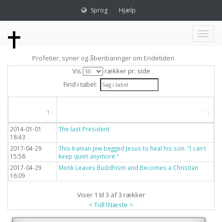
Sprog
Hjælp
Toggl
Profetier, syner og åbenbaringer om Endetiden
naviga
Vis
rækker pr. side
Find i tabel:
Dato
Titel
2014-01-01
The last President
18:43
2017-04-29
This Iranian Jew begged Jesus to heal his son. "I can't
15:58
keep quiet anymore."
2017-04-29
Monk Leaves Buddhism and Becomes a Christian
16:09
Viser 1 til 3 af 3 rækker
< Tidl
1
Næste >